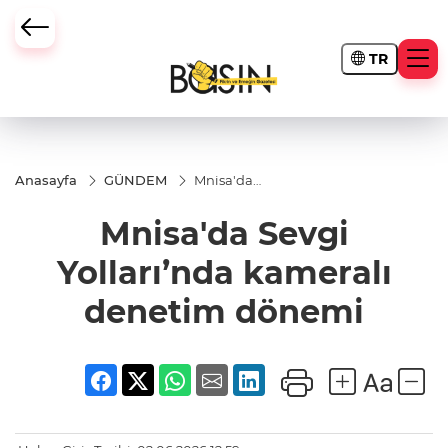
TR
Anasayfa
GÜNDEM
Mnisa'da
Sevgi
Yolları’nda
Mnisa'da Sevgi
kameralı
denetim
dönemi
Yolları’nda kameralı
denetim dönemi