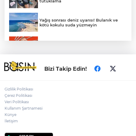
tutuklama
Yağış sonrası deniz uyarısı! Bulanık ve
kötü kokulu suda yüzmeyin
Gürsel Tekin’den 'tutarlılık' mesajı... Tarihi
meselelerde pusula net olmalı
Türkiye ile Vietnam arasında 'hava'da
Bizi Takip Edin!
yeni dönem... Sefer kapasitesi artırıldı
Adalet Bakanı Gürlek: Behçet Oktay'ın
Gizlilik Politikası
şüpheli ölümü yeniden kapsamlı şekilde
Çerez Politikası
incelenecek
Veri Politikası
Kullanım Şartnamesi
Künye
Görevden uzaklaştırılan Utku Caner
Çaykara hakkında tahliye kararı
İletişim