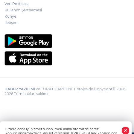
incelenecek
Veri Politikası
Kullanım Şartnamesi
Künye
Görevden uzaklaştırılan Utku Caner
Çaykara hakkında tahliye kararı
İletişim
HABER YAZILIMI
ve TURKTICARET.NET projesidir Copyright© 2006-
2026 Tüm hakları saklıdır.
Sizlere daha iyi hizmet sunabilmek adına sitemizde çerez
konumlandırmaktayız. Kişisel verileriniz, KVKK ve GDPR kapsamında