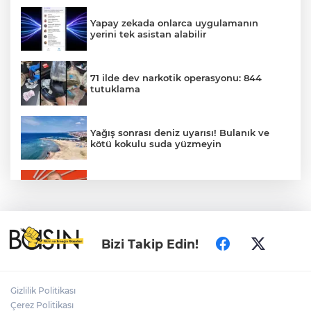
Yapay zekada onlarca uygulamanın
yerini tek asistan alabilir
71 ilde dev narkotik operasyonu: 844
tutuklama
Yağış sonrası deniz uyarısı! Bulanık ve
kötü kokulu suda yüzmeyin
Gürsel Tekin’den 'tutarlılık' mesajı... Tarihi
meselelerde pusula net olmalı
Türkiye ile Vietnam arasında 'hava'da
Bizi Takip Edin!
yeni dönem... Sefer kapasitesi artırıldı
Adalet Bakanı Gürlek: Behçet Oktay'ın
Gizlilik Politikası
şüpheli ölümü yeniden kapsamlı şekilde
Çerez Politikası