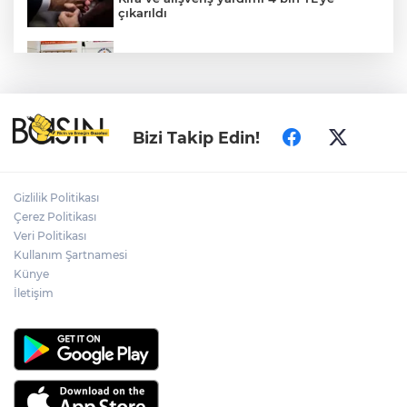
çıkarıldı
Antalya Muratpaşa'da çocukların
gelişimine cimnastik desteği
İpsala'da çeltik üretim maliyeti rekor
Bizi Takip Edin!
seviyede... 1 kilogram maliyeti 47,26 TL
oldu
Gizlilik Politikası
Büyükorhan, 'Büyükşehir'le şenlendi
Çerez Politikası
Veri Politikası
Kullanım Şartnamesi
Künye
Nevşehir Kültür Yolu'nda Sefo coşkusu
İletişim