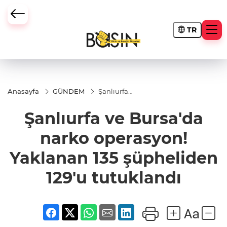
TR
Anasayfa
GÜNDEM
Şanlıurfa
ve
Bursa'da
Şanlıurfa ve Bursa'da
narko
operasyon!
Yaklanan
narko operasyon!
135
şüpheliden
Yaklanan 135 şüpheliden
129'u
tutuklandı
129'u tutuklandı