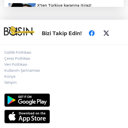
X'ten Türkiye kararına itiraz!
İmamoğlu'nun Cumhurbaşkanlığı
Adaylığı Ofisi hesabına erişim engeli
mahkemeye taşındı
İzmir Bornova’da tarım ve dayanışma
Bizi Takip Edin!
hamlesi
Gizlilik Politikası
Bugün yurt genelinde hava nasıl olacak?
Çerez Politikası
Veri Politikası
Kullanım Şartnamesi
Künye
Konya’da Lise Medeniyet Akademisi
yükseliyor
İletişim