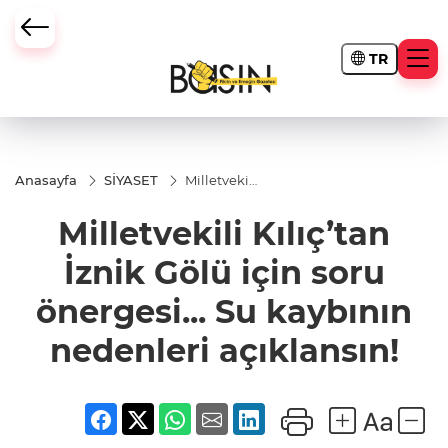
TR
Anasayfa
SİYASET
Milletvekili
Kılıç’tan
İznik Gölü
Milletvekili Kılıç’tan
için soru
önergesi...
Su
İznik Gölü için soru
kaybının
nedenleri
önergesi... Su kaybının
açıklansın!
nedenleri açıklansın!