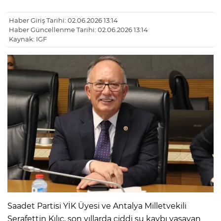
Haber Giriş Tarihi: 02.06.2026 13:14
Haber Güncellenme Tarihi: 02.06.2026 13:14
Kaynak: IGF
Saadet Partisi YİK Üyesi ve Antalya Milletvekili
Şerafettin Kılıç, son yıllarda ciddi su kaybı yaşayan