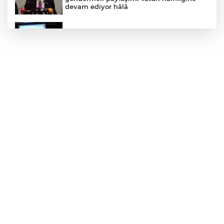
devam ediyor hâlâ
Konya GastroFest 3-6 Eylül’de lezzet
tutkunlarını ağırlayacak
Üsküdar’da seçimi CHP’nin adayı Sibel
Tan Çetinkaya kazandı
Bursa Yıldırım'da Başkan Yılmaz
Zümrütevler esnafıyla buluştu
Gaziantep'in CODA&COBA'sında
mezuniyet sevinci