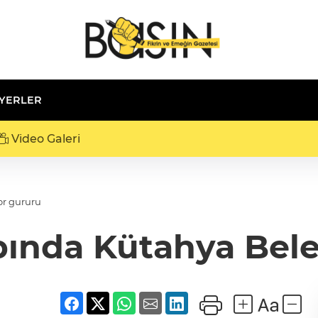
 YERLER
Video Galeri
or gururu
pında Kütahya Bel