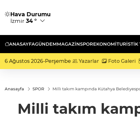
Hava Durumu
İzmir
34 °
ANASAYFA
GÜNDEM
MAGAZİN
SPOR
EKONOMİ
TURISTIK
6 Ağustos 2026-Perşembe
Yazarlar
Foto Galeri
Anasayfa
SPOR
Milli takım kampında Kütahya Belediyesp
Milli takım kam