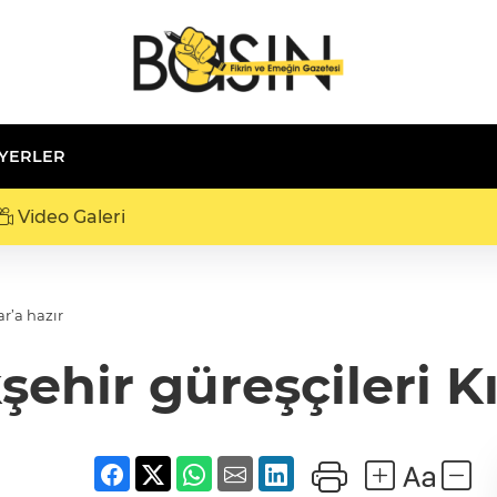
 YERLER
Video Galeri
r’a hazır
ehir güreşçileri Kı