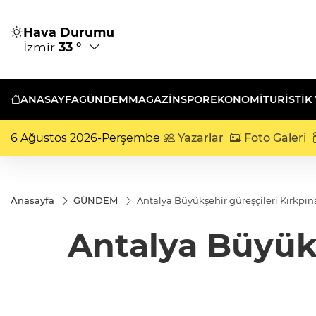
Hava Durumu
İzmir
33 °
ANASAYFA
GÜNDEM
MAGAZİN
SPOR
EKONOMİ
TURISTIK
6 Ağustos 2026-Perşembe
Yazarlar
Foto Galeri
Anasayfa
GÜNDEM
Antalya Büyükşehir güreşçileri Kırkpına
Antalya Büyükş