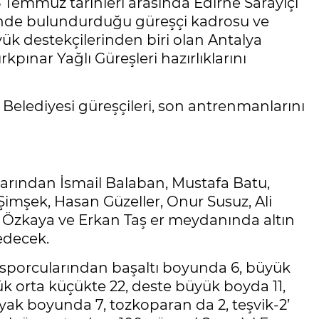
3-5 Temmuz tarihleri arasında Edirne Sarayiçi
inde bulundurduğu güreşçi kadrosu ve
yük destekçilerinden biri olan Antalya
kpınar Yağlı Güreşleri hazırlıklarını
Belediyesi güreşçileri, son antrenmanlarını
arından İsmail Balaban, Mustafa Batu,
imşek, Hasan Güzeller, Onur Susuz, Ali
 Özkaya ve Erkan Taş er meydanında altın
edecek.
 sporcularından başaltı boyunda 6, büyük
k orta küçükte 22, deste büyük boyda 11,
yak boyunda 7, tozkoparan da 2, teşvik-2’