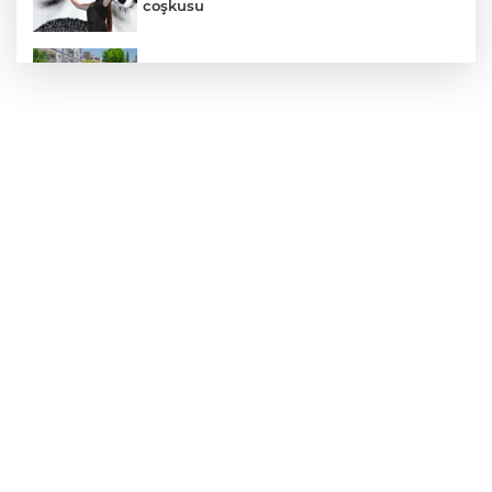
coşkusu
Daha yeşil Milas için yoğun çalışma
MEB ve Türk Kızılay'dan Çocuklara
Yönelik Afet Farkındalık Çalıştayı
Edirne Keşan’da temizlik hareketi
ödülsüz kalmadı
Gümrük Muhafaza'dan kaçakçılığa darbe!
2026'da 58 bin 519 canlı hayvan kurtarıldı