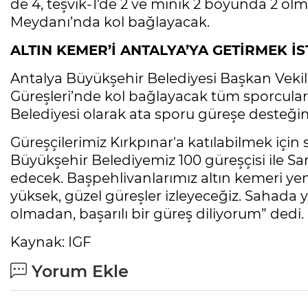
de 4, teşvik-1’de 2 ve minik 2 boyunda 2 ol
Meydanı’nda kol bağlayacak.
ALTIN KEMER’İ ANTALYA’YA GETİRMEK İS
Antalya Büyükşehir Belediyesi Başkan Vekili
Güreşleri’nde kol bağlayacak tüm sporculara
Belediyesi olarak ata sporu güreşe desteği
Güreşçilerimiz Kırkpınar'a katılabilmek içi
Büyükşehir Belediyemiz 100 güreşçisi ile Sa
edecek. Başpehlivanlarımız altın kemeri yeni
yüksek, güzel güreşler izleyeceğiz. Sahada 
olmadan, başarılı bir güreş diliyorum” dedi.
Kaynak: IGF
Yorum Ekle