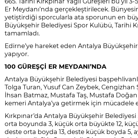
665. Tarihi Kırkpınar Yağlı Güreşleri bu yıl 
Er Meydanı’nda gerçekleştirilecek. Bünyes
yetiştirdiği sporcularla ata sporunun en bü
Büyükşehir Belediyesi Spor Kulübü, Tarihi Kır
tamamladı.
Edirne’ye hareket eden Antalya Büyükşehir 
yapıyor.
100 GÜREŞÇİ ER MEYDANI’NDA
Antalya Büyükşehir Belediyesi başpehlivanl
Tolga Turan, Yusuf Can Zeybek, Cengizhan Ş
İhsan Batmaz, Mustafa Taş, Mustafa Doğan
kemeri Antalya’ya getirmek için mücadele 
Kırkpınar’da Antalya Büyükşehir Belediyesi
orta boyunda 3, küçük orta büyükte 12, küçü
deste orta boyda 13, deste küçük boyda 5, a