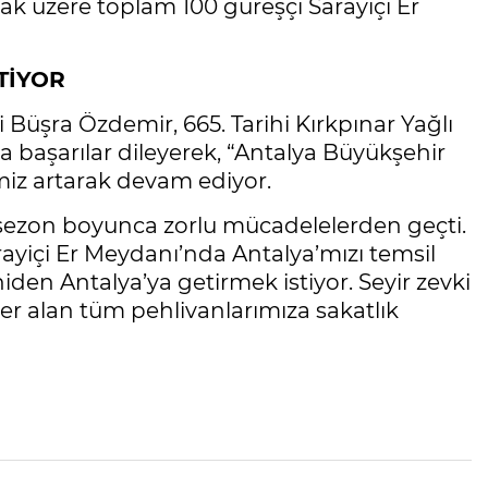
mak üzere toplam 100 güreşçi Sarayiçi Er
TİYOR
 Büşra Özdemir, 665. Tarihi Kırkpınar Yağlı
 başarılar dileyerek, “Antalya Büyükşehir
miz artarak devam ediyor.
n sezon boyunca zorlu mücadelelerden geçti.
rayiçi Er Meydanı’nda Antalya’mızı temsil
den Antalya’ya getirmek istiyor. Seyir zevki
yer alan tüm pehlivanlarımıza sakatlık