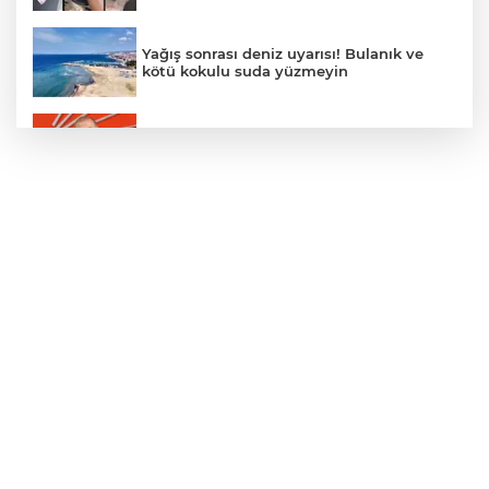
Yağış sonrası deniz uyarısı! Bulanık ve
kötü kokulu suda yüzmeyin
Gürsel Tekin’den 'tutarlılık' mesajı... Tarihi
meselelerde pusula net olmalı
Türkiye ile Vietnam arasında 'hava'da
yeni dönem... Sefer kapasitesi artırıldı
Adalet Bakanı Gürlek: Behçet Oktay'ın
şüpheli ölümü yeniden kapsamlı şekilde
incelenecek
Görevden uzaklaştırılan Utku Caner
Çaykara hakkında tahliye kararı