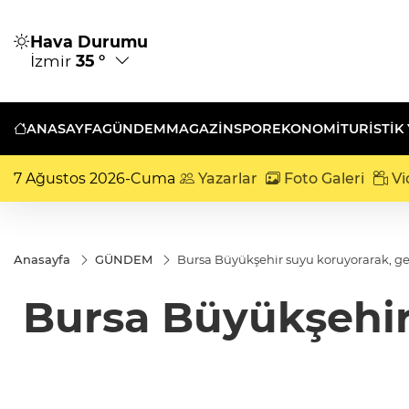
Hava Durumu
İzmir
35 °
ANASAYFA
GÜNDEM
MAGAZİN
SPOR
EKONOMİ
TURISTIK
7 Ağustos 2026-Cuma
Yazarlar
Foto Galeri
Vi
Anasayfa
GÜNDEM
Bursa Büyükşehir suyu koruyorarak, ge
Bursa Büyükşehir