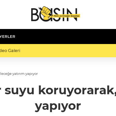
 YERLER
deo Galeri
leceğe yatırım yapıyor
 suyu koruyorarak,
yapıyor